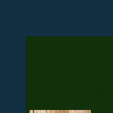
Tipps
Friseur Wuschelkopf in H
für Sie ein paar Tipps zu
zuhause zusammengetr
Allgemeines:
Das Haar is