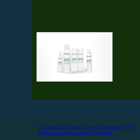
Schuppige, irritierte Kopfhaut und
Viele kenne
werden, wic
Keule hera
gute Lösung
abgestimmt