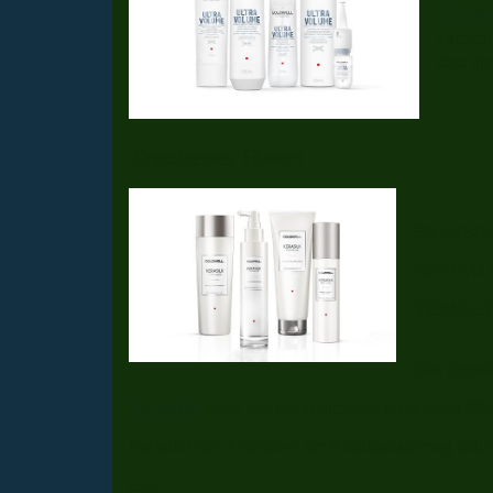
Repow
Farbsch
dass die
Trockenes Haar:
ENTDECK
REVITAL
VERSCHÖ
Das Kerasi
Revitalize
, einer von der Hautpflege inspirierten Pfl
Sie wirkt den Anzeichen der
Kopfhautalterung indiv
Haar.