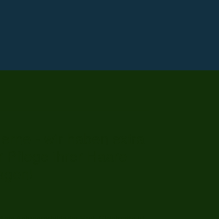
erne - wir haben extra
r Pflege ihrer Haare
agen!
t ein Anhangsgebilde der Haut. Gleichzeitig ist