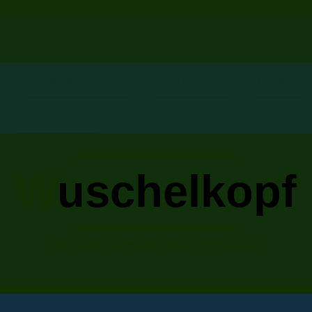
S
ÖFFNUNGSZEITEN
LEISTUNGEN
TRENDS
DATENSCHUTZ
W
uschelkopf
Individuell -Professionell- Persönlich