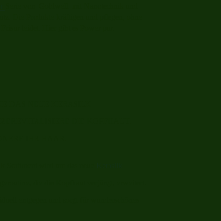
er
Serie von Goldwell mit Nanotechnik und
utz. Die Produkte kräftigen und pflegen, ohne
 Frisur leidet. Hier gibt es Power pur.
E DAS NEUE KERASILK
IZEREVITALISIERE DIE KOPFHAUT.
NERE IHR HAAR.
lk Sortiment wird um das neue
Kerasilk
egeroutine, die
die Kopfhaut verjüngt, erweitert.
iduell entgegen und sorg
t für wunderschönes