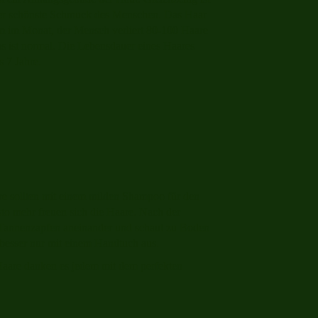
er schönste Schmuck des Menschen. Das Haar
m im Monat, der Mensch verliert 80-100 Haare
s ist normal. Die Lebensdauer eines Haares
s 7 Jahre.
e sollten mit einem milden Shampoo für den
to mehr freuen sich die Haare. Nach der
 Tannenzapfen aneinander und schaut zu Boden
 besser nur mit einem Handtuch aus.
Haare danken es jedem mit dem perfekten