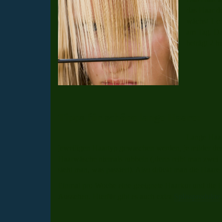
das Haar d
wächst 1 c
am Tag. Da
beträgt 2 bi
Tipps für schöne lange Haare:
Lange Haar
jeweiligen Haartyp gewaschen werden, je milder des
Haarwäsche niemals rubbeln (,denn reibt man zwei
sieht man, was passiert). Also drückt man die Haare
Einmal pro Woche eine geeignete Haarkur und die 
Aussehen. Hierfür gibt es auch extra
Splissprodukte
.